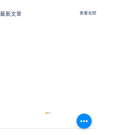
查看全部
最新文章
勞基法暨勞安法案例分析-
112版(0529) 
邱律師昱宇
施申訴及懲戒辦
明