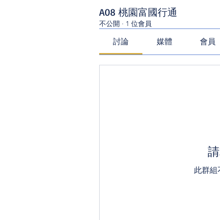
A08 桃園富國行通
不公開
·
1 位會員
討論
媒體
會員
請
此群組