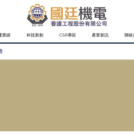
運實績
科技新創
CSR專區
產業新訊
聯絡
通