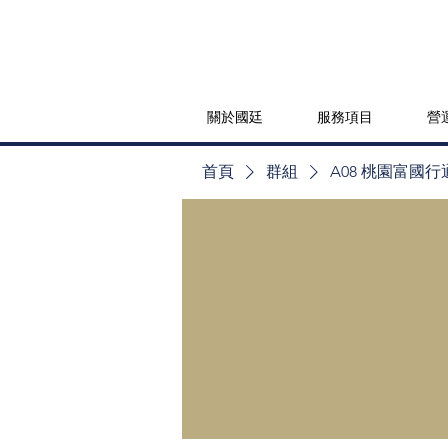
關於國廷
服務項目
營
首頁
群組
A08 桃園富國行