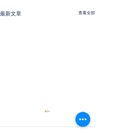
查看全部
最新文章
勞基法暨勞安法案例分析-
112版(0529) 
邱律師昱宇
施申訴及懲戒辦
明